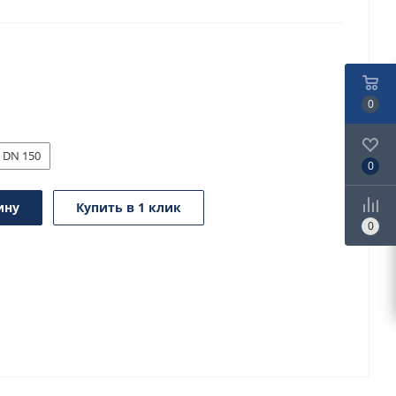
0
DN 150
0
ину
Купить в 1 клик
0