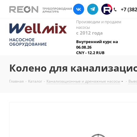
+7 (38
Производим и продаем
насосы
с 2012 года
Внутренний курс на
06.08.26
CNY - 12.2 RUB
Колено для канализаци
Главная
-
Каталог
-
Канализационные и дренажные насосы
-
Выв