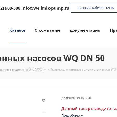
22) 908-388
info@wellmix-pump.ru
Личный кабинет ТАНК
Каталог
О компании
Документация
Пра
онных насосов WQ DN 50
одимые модели (WQ, GNWQ)
-
Колено для канализационного насоса WQ
Артикул:
19089970
Данный товар выводится и
Подробнее