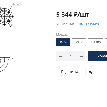
5 344
₽
/шт
Наличие:
1 шт. на складах
Модель
DN 50
DN 80
DN 100
В корз
Поделиться